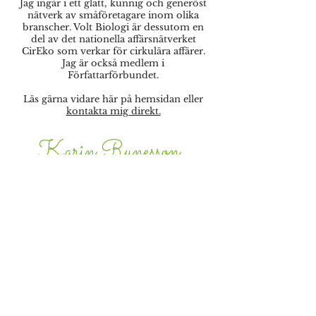
Jag ingår i ett glatt, kunnig och generöst
nätverk av småföretagare inom olika
branscher. Volt Biologi är dessutom en
del av det nationella affärsnätverket
CirEko som verkar för cirkulära affärer.
Jag är också medlem i
Författarförbundet.
Läs gärna vidare här på hemsidan eller
kontakta mig direkt.
Karin Runesson
PS.
Många har frågat mig vad VOLT står för.
Det är en förkortning för
Vetskapen Om
Levande Ting
.