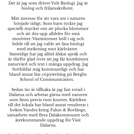
Det är jag som driver Volt Biologi. Jag är
biolog och frilansskribent.
Mitt intresse för att vara ute i naturen
började tidigt. Som barn tyckte jag
speciellt mycket om att plocka blommor
och att dra upp alldeles för små
morötter. Växtintresset höll i sig och
ledde till att jag valde att läsa biologi
med inriktning mot kärlväxter.
Samtidigt har jag alltid älskat språk och
är därför glad över att jag får kombinera
naturvård och text i många uppdrag.
Jag
fortbildar mig kontinuerligt och har
bland annat läst copywriting på Berghs
School of Communication.
Sedan tio år tillbaka är jag fast rotad i
Dalarna och arbetar gärna med naturen
som finns precis runt knuten. Kärleken
till det lokala har bland annat resulterat i
boken Vandra kring Falun & Borlänge,
samarbete med flera Dalakommuner och
återkommande uppdrag för Visit
Dalarna.